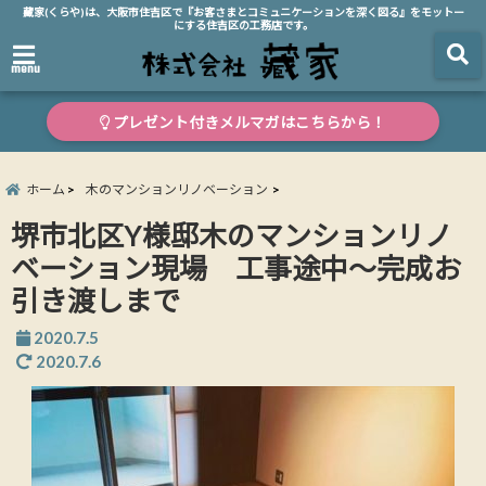
藏家(くらや)は、大阪市住吉区で『お客さまとコミュニケーションを深く図る』をモットー
にする住吉区の工務店です。
menu
プレゼント付きメルマガはこちらから！
ホーム
木のマンションリノベーション
堺市北区Y様邸木のマンションリノ
ベーション現場 工事途中～完成お
引き渡しまで
2020.7.5
2020.7.6