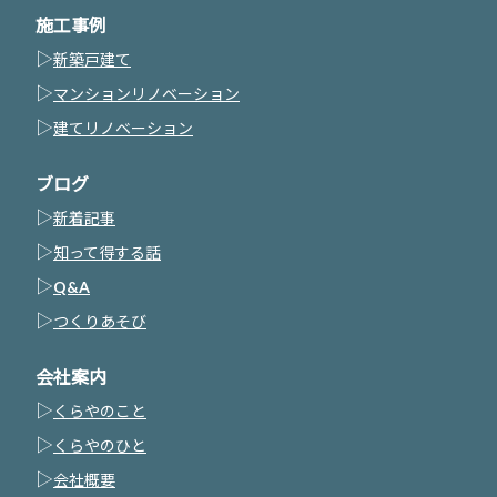
施工事例
▷
新築戸建て
▷
マンションリノベーション
▷
建てリノベーション
ブログ
▷
新着記事
▷
知って得する話
▷
Q&A
▷
つくりあそび
会社案内
▷
くらやのこと
▷
くらやのひと
▷
会社概要