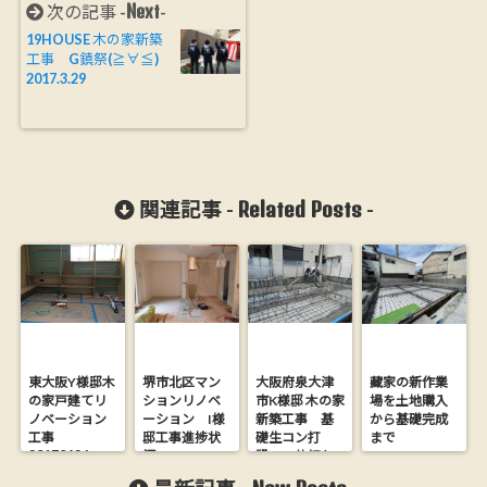
Next
次の記事 -
-
19HOUSE 木の家新築
工事 G鎮祭(≧∀≦)
2017.3.29
Related Posts
関連記事 -
-
東大阪Y様邸木
堺市北区マン
大阪府泉大津
藏家の新作業
の家戸建てリ
ションリノベ
市K様邸 木の家
場を土地購入
ノベーション
ーション I様
新築工事 基
から基礎完成
工事
邸工事進捗状
礎生コン打
まで
20170426
況2
設 一体打ち
工法2017.4.13