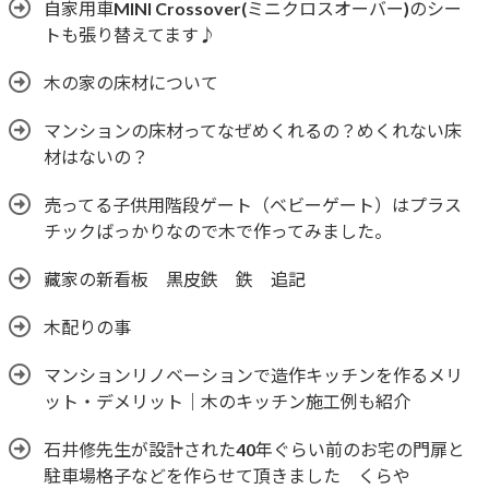
自家用車MINI Crossover(ミニクロスオーバー)のシー
トも張り替えてます♪
木の家の床材について
マンションの床材ってなぜめくれるの？めくれない床
材はないの？
売ってる子供用階段ゲート（ベビーゲート）はプラス
チックばっかりなので木で作ってみました。
藏家の新看板 黒皮鉄 鉄 追記
木配りの事
マンションリノベーションで造作キッチンを作るメリ
ット・デメリット｜木のキッチン施工例も紹介
石井修先生が設計された40年ぐらい前のお宅の門扉と
駐車場格子などを作らせて頂きました くらや