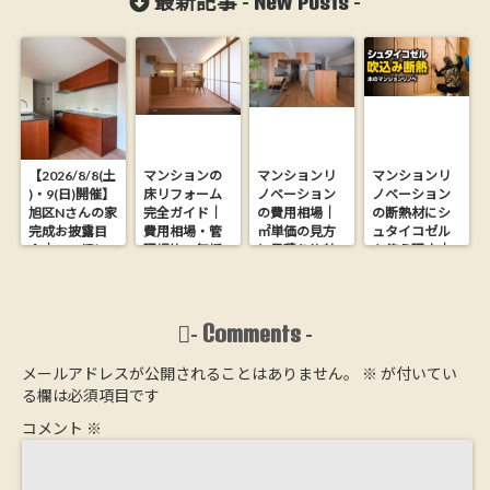
New Posts
最新記事 -
-
【2026/8/8(土
マンションの
マンションリ
マンションリ
)・9(日)開催】
床リフォーム
ノベーション
ノベーション
旭区Nさんの家
完全ガイド｜
の費用相場｜
の断熱材にシ
完成お披露目
費用相場・管
㎡単価の見方
ュタイコゼル
会｜26.9坪に
理規約・無垢
と見積り比較
を使う理由｜
木の心地よさ
フローリング
の落とし穴
木からできた
を詰め込んだ
にする方法
【大阪の工務
ウッドファイ
家【完全予約
店が解説】
バー断熱材
制】
Comments
-
-
メールアドレスが公開されることはありません。
※
が付いてい
る欄は必須項目です
コメント
※