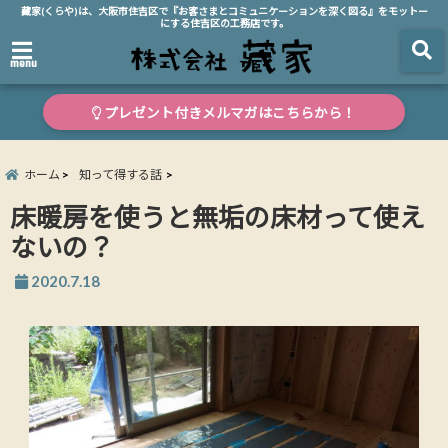
藏家(くらや)は、大阪市住吉区で『お客さまとコミュニケーションを深く図る』をモットー
にする住吉区の工務店です。
menu
プレゼント付きメルマガはこちらから！
ホーム
知って得する話
床暖房を使うと無垢の床材って使え
ないの？
2020.7.18