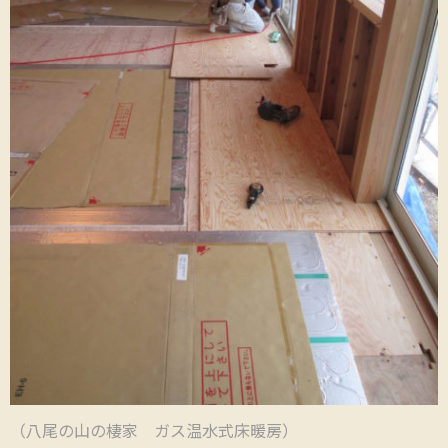
（八尾の山の棲家 ガス温水式床暖房）