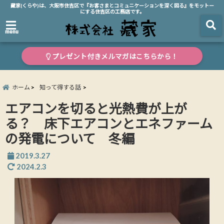
藏家(くらや)は、大阪市住吉区で『お客さまとコミュニケーションを深く図る』をモットー
にする住吉区の工務店です。
menu
プレゼント付きメルマガはこちらから！
ホーム
知って得する話
エアコンを切ると光熱費が上が
る？ 床下エアコンとエネファーム
の発電について 冬編
2019.3.27
2024.2.3