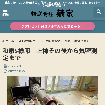
藏家(くらや)は、大阪市住吉区で『お客さまとコミュニケーションを深く図る』をモットー
にする住吉区の工務店です。
menu
プレゼント付きメルマガはこちらから！
ホーム
施工現場レポート
木の家新築
和泉市S様邸平家
和泉S様邸 上棟その後から気密測
定まで
2022.2.18
2022.10.26