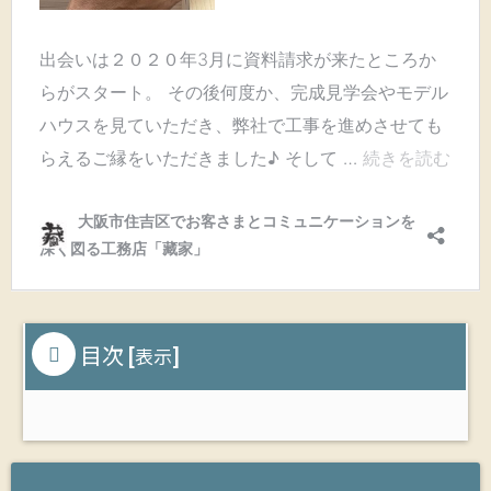
目次
[
]
表示