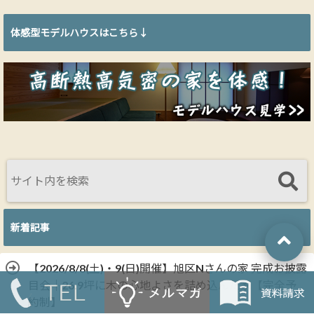
体感型モデルハウスはこちら↓
新着記事
【2026/8/8(土)・9(日)開催】旭区Nさんの家 完成お披露
目会｜26.9坪に木の心地よさを詰め込んだ家【完全予
約制】