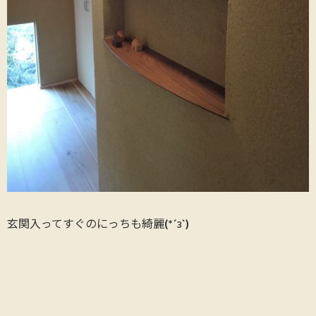
玄関入ってすぐのにっちも綺麗(*´з`)