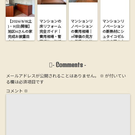
【2026/8/8(土
マンションの
マンションリ
マンションリ
)・9(日)開催】
床リフォーム
ノベーション
ノベーション
旭区Nさんの家
完全ガイド｜
の費用相場｜
の断熱材にシ
完成お披露目
費用相場・管
㎡単価の見方
ュタイコゼル
会｜26.9坪に
理規約・無垢
と見積り比較
を使う理由｜
木の心地よさ
フローリング
の落とし穴
木からできた
を詰め込んだ
にする方法
【大阪の工務
ウッドファイ
家【完全予約
店が解説】
バー断熱材
制】
Comments
-
-
メールアドレスが公開されることはありません。
※
が付いてい
る欄は必須項目です
コメント
※