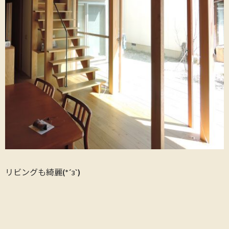
リビングも綺麗(*´з`)