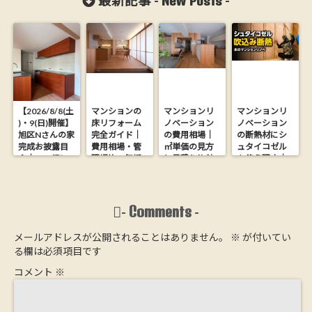
New Posts
最新記事 -
-
垢床材
【2026/8/8(土
マンションの
マンションリ
マンションリ
)・9(日)開催】
床リフォーム
ノベーション
ノベーション
旭区Nさんの家
完全ガイド｜
の費用相場｜
の断熱材にシ
完成お披露目
費用相場・管
㎡単価の見方
ュタイコゼル
会｜26.9坪に
理規約・無垢
と見積り比較
を使う理由｜
木の心地よさ
フローリング
の落とし穴
木からできた
を詰め込んだ
にする方法
【大阪の工務
ウッドファイ
家【完全予約
店が解説】
バー断熱材
制】
Comments
-
-
メールアドレスが公開されることはありません。
※
が付いてい
る欄は必須項目です
コメント
※