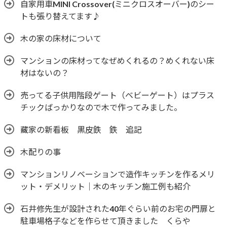
自家用車MINI Crossover(ミニクロスオーバー)のシー
トも張り替えてます♪
木の家の床材について
マンションの床材ってなぜめくれるの？めくれない床
材はないの？
売ってる子供用階段ゲート（ベビーゲート）はプラス
チックばっかりなので木で作ってみました。
藏家の新看板 黒皮鉄 鉄 追記
木配りの事
マンションリノベーションで造作キッチンを作るメリ
ット・デメリット｜木のキッチン施工例も紹介
石井修先生が設計された40年ぐらい前のお宅の門扉と
駐車場格子などを作らせて頂きました くらや