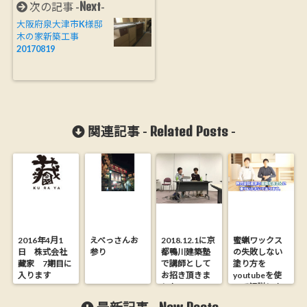
Next
次の記事 -
-
大阪府泉大津市K様邸
木の家新築工事
20170819
Related Posts
関連記事 -
-
2016年4月1
えべっさんお
2018.12.1に京
蜜蝋ワックス
日 株式会社
参り
都鴨川建築塾
の失敗しない
藏家 7期目に
で講師として
塗り方を
入ります
お招き頂きま
youtubeを使
した
って解説しま
した 杉の無