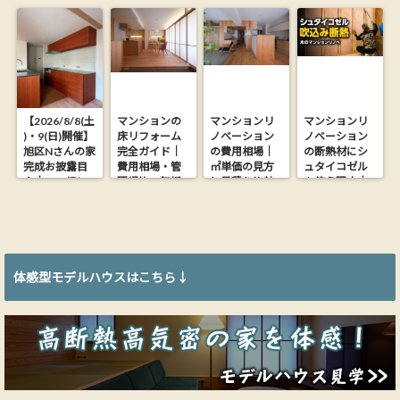
【2026/8/8(土
マンションの
マンションリ
マンションリ
)・9(日)開催】
床リフォーム
ノベーション
ノベーション
旭区Nさんの家
完全ガイド｜
の費用相場｜
の断熱材にシ
完成お披露目
費用相場・管
㎡単価の見方
ュタイコゼル
会｜26.9坪に
理規約・無垢
と見積り比較
を使う理由｜
木の心地よさ
フローリング
の落とし穴
木からできた
を詰め込んだ
にする方法
【大阪の工務
ウッドファイ
家【完全予約
店が解説】
バー断熱材
制】
体感型モデルハウスはこちら↓