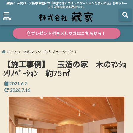
藏家(くらや)は、大阪市住吉区で『お客さまとコミュニケーションを深く図る』をモットー
にする住吉区の工務店です。
menu
プレゼント付きメルマガはこちらから！
ホーム
木のマンションリノベーション
【施工事例】 玉造の家 木のﾏﾝｼｮ
ﾝﾘﾉﾍﾞｰｼｮﾝ 約75㎡
2021.6.2
2026.7.16