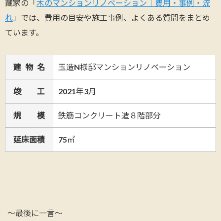
藏家の「
木のマンションリノベーション｜費用・事例・流
れ
」では、費用の目安や施工事例、よくある質問をまとめ
ています。
建 物 名
玉造N様邸マンションリノベーション
竣 工
2021年3月
規 模
鉄筋コンクリート造８階部分
延床面積
75㎡
～最後に一言～