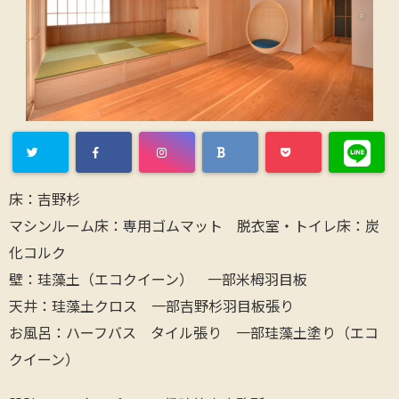
床：吉野杉
マシンルーム床：専用ゴムマット 脱衣室・トイレ床：炭
化コルク
壁：珪藻土（エコクイーン） 一部米栂羽目板
天井：珪藻土クロス 一部吉野杉羽目板張り
お風呂：ハーフバス タイル張り 一部珪藻土塗り（エコ
クイーン）