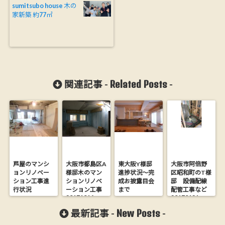
sumitsubo house 木の
家新築 約77㎡
Related Posts
関連記事 -
-
芦屋のマンシ
大阪市都島区A
東大阪Y様邸
大阪市阿倍野
ョンリノベー
様邸木のマン
進捗状況～完
区昭和町のT様
ション工事進
ションリノベ
成お披露目会
邸 設備配線
行状況
ーション工事
まで
配管工事など
20171014
20170121
New Posts
最新記事 -
-