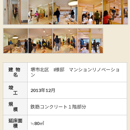
建 物
堺市北区 I様邸 マンションリノベーショ
名
ン
竣
2013年12月
工
規
鉄筋コンクリート１階部分
模
延床面
≒80㎡
積