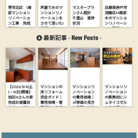
堺市北区 I様
芦屋で木のマ
マスタープラ
兵庫県神戸市
邸マンション
ンションリノ
ンさん設計
須磨区M様邸
リノベーショ
ベーションを
千里山 進捗
木のマンショ
ン工事 完成
させて頂いたI
状況
ンリノベーシ
見学会
様邸に行って
ョン現場
20170615
きました。
New Posts
最新記事 -
-
【2026/8/8(土
マンションの
マンションリ
マンションリ
)・9(日)開催】
床リフォーム
ノベーション
ノベーション
旭区Nさんの家
完全ガイド｜
の費用相場｜
の断熱材にシ
完成お披露目
費用相場・管
㎡単価の見方
ュタイコゼル
会｜26.9坪に
理規約・無垢
と見積り比較
を使う理由｜
木の心地よさ
フローリング
の落とし穴
木からできた
を詰め込んだ
にする方法
【大阪の工務
ウッドファイ
家【完全予約
店が解説】
バー断熱材
制】