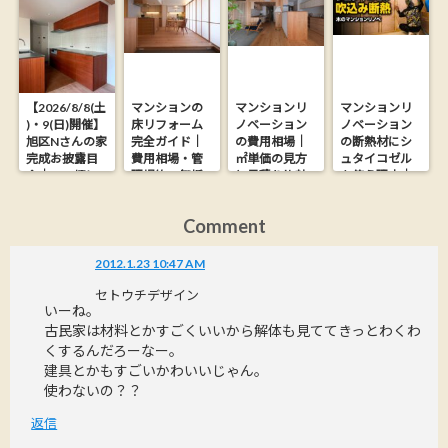
【2026/8/8(土
マンションの
マンションリ
マンションリ
)・9(日)開催】
床リフォーム
ノベーション
ノベーション
旭区Nさんの家
完全ガイド｜
の費用相場｜
の断熱材にシ
完成お披露目
費用相場・管
㎡単価の見方
ュタイコゼル
会｜26.9坪に
理規約・無垢
と見積り比較
を使う理由｜
木の心地よさ
フローリング
の落とし穴
木からできた
を詰め込んだ
にする方法
【大阪の工務
ウッドファイ
Comment
家【完全予約
店が解説】
バー断熱材
制】
2012.1.23 10:47 AM
セトウチデザイン
いーね。
古民家は材料とかすごくいいから解体も見ててきっとわくわ
くするんだろーなー。
建具とかもすごいかわいいじゃん。
使わないの？？
返信