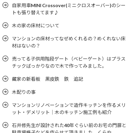
自家用車MINI Crossover(ミニクロスオーバー)のシー
トも張り替えてます♪
木の家の床材について
マンションの床材ってなぜめくれるの？めくれない床
材はないの？
売ってる子供用階段ゲート（ベビーゲート）はプラス
チックばっかりなので木で作ってみました。
藏家の新看板 黒皮鉄 鉄 追記
木配りの事
マンションリノベーションで造作キッチンを作るメリ
ット・デメリット｜木のキッチン施工例も紹介
石井修先生が設計された40年ぐらい前のお宅の門扉と
駐車場格子などを作らせて頂きました くらや