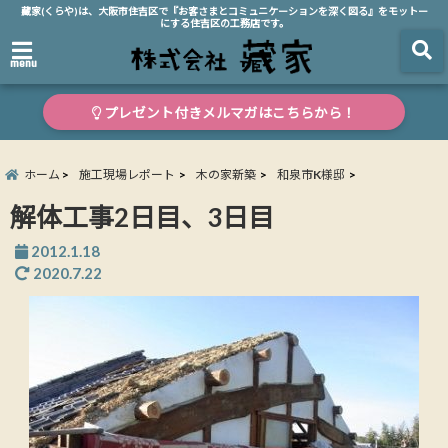
藏家(くらや)は、大阪市住吉区で『お客さまとコミュニケーションを深く図る』をモットー
にする住吉区の工務店です。
menu
プレゼント付きメルマガはこちらから！
ホーム
施工現場レポート
木の家新築
和泉市K様邸
解体工事2日目、3日目
2012.1.18
2020.7.22