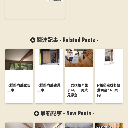
Related Posts
関連記事 -
-
K様邸内部左官
K様邸内部建具
―受け継ぐ住
K様邸完成お披
工事
工事
まい。 完成
露目会のご案
見学会
内
New Posts
最新記事 -
-