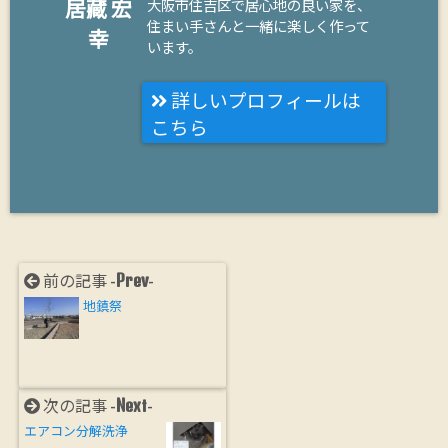
居藏 宏
大阪市住吉区で居心地の良い家を、
住まい手さんと一緒に楽しく作って
幸
います。
詳しいプロフィールは
こちら
Prev
前の記事 -
-
地鎮祭
Next
次の記事 -
-
エアコン分解洗浄