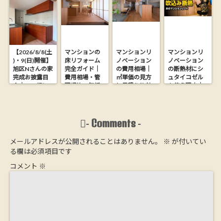
【2026/8/8(土
マンションの
マンションリ
マンションリ
)・9(日)開催】
床リフォーム
ノベーション
ノベーション
旭区Nさんの家
完全ガイド｜
の費用相場｜
の断熱材にシ
完成お披露目
費用相場・管
㎡単価の見方
ュタイコゼル
会｜26.9坪に
理規約・無垢
と見積り比較
を使う理由｜
木の心地よさ
フローリング
の落とし穴
木からできた
を詰め込んだ
にする方法
【大阪の工務
ウッドファイ
家【完全予約
店が解説】
バー断熱材
制】
Comments
-
-
メールアドレスが公開されることはありません。
※
が付いてい
る欄は必須項目です
コメント
※