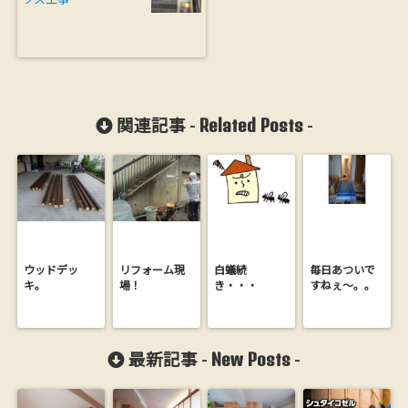
Related Posts
関連記事 -
-
ウッドデッ
リフォーム現
白蟻続
毎日あついで
キ。
場！
き・・・
すねぇ～。。
New Posts
最新記事 -
-