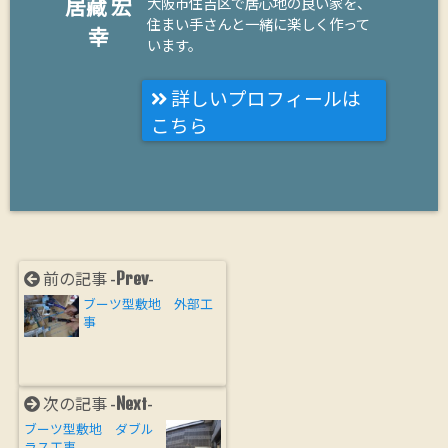
居藏 宏
大阪市住吉区で居心地の良い家を、
住まい手さんと一緒に楽しく作って
幸
います。
詳しいプロフィールは
こちら
Prev
前の記事 -
-
ブーツ型敷地 外部工
事
Next
次の記事 -
-
ブーツ型敷地 ダブル
ラス工事