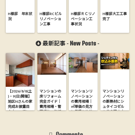
H様邸 年末状
H様邸RCビル
H様邸ＲＣリノ
H様邸大工工事
況
リノベーショ
ベーション工
完了
ン工事
事状況
New Posts
最新記事 -
-
【2026/8/8(土
マンションの
マンションリ
マンションリ
)・9(日)開催】
床リフォーム
ノベーション
ノベーション
旭区Nさんの家
完全ガイド｜
の費用相場｜
の断熱材にシ
完成お披露目
費用相場・管
㎡単価の見方
ュタイコゼル
会｜26.9坪に
理規約・無垢
と見積り比較
を使う理由｜
木の心地よさ
フローリング
の落とし穴
木からできた
を詰め込んだ
にする方法
【大阪の工務
ウッドファイ
家【完全予約
店が解説】
バー断熱材
制】
Comments
-
-