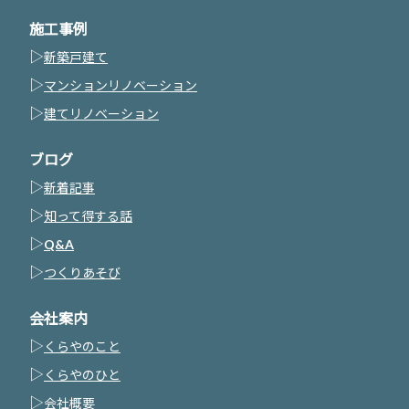
施工事例
▷
新築戸建て
▷
マンションリノベーション
▷
建てリノベーション
ブログ
▷
新着記事
▷
知って得する話
▷
Q&A
▷
つくりあそび
会社案内
▷
くらやのこと
▷
くらやのひと
▷
会社概要