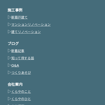
施工事例
▷
新築戸建て
▷
マンションリノベーション
▷
建てリノベーション
ブログ
▷
新着記事
▷
知って得する話
▷
Q&A
▷
つくりあそび
会社案内
▷
くらやのこと
▷
くらやのひと