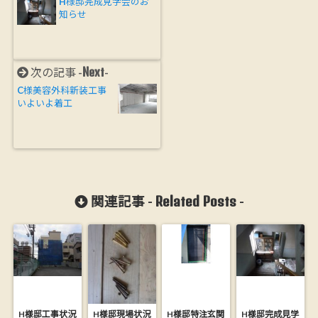
H様邸完成見学会のお
知らせ
Next
次の記事 -
-
C様美容外科新装工事
いよいよ着工
Related Posts
関連記事 -
-
H様邸工事状況
H様邸現場状況
H様邸特注玄関
H様邸完成見学