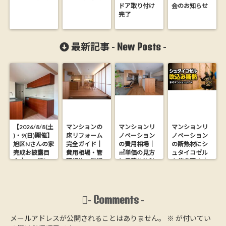
ドア取り付け
会のお知らせ
完了
New Posts
最新記事 -
-
【2026/8/8(土
マンションの
マンションリ
マンションリ
)・9(日)開催】
床リフォーム
ノベーション
ノベーション
旭区Nさんの家
完全ガイド｜
の費用相場｜
の断熱材にシ
完成お披露目
費用相場・管
㎡単価の見方
ュタイコゼル
会｜26.9坪に
理規約・無垢
と見積り比較
を使う理由｜
木の心地よさ
フローリング
の落とし穴
木からできた
を詰め込んだ
にする方法
【大阪の工務
ウッドファイ
家【完全予約
店が解説】
バー断熱材
制】
Comments
-
-
メールアドレスが公開されることはありません。
※
が付いてい