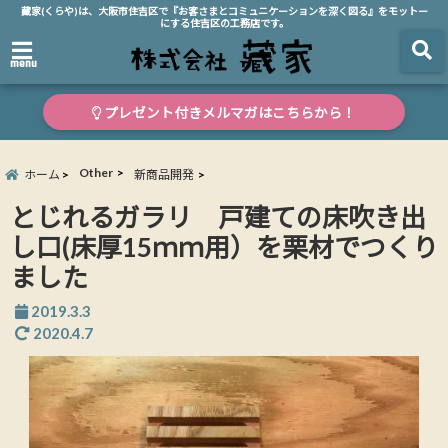
藏家(くらや)は、大阪市住吉区で『お客さまとコミュニケーションを深く図る』をモットー
にする住吉区の工務店です。
menu
プレゼント付きメルマガはこちらから！
Other
ホーム
新商品開発
とじれるガラリ 戸建ての床吹き出
し口(床厚15ｍｍ用）を栗材でつくり
ました
2019.3.3
2020.4.7