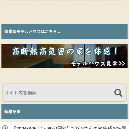
会｜26.9坪に
理規約・無垢
と見積り比較
を使う理由｜
木の心地よさ
フローリング
の落とし穴
木からできた
を詰め込んだ
にする方法
【大阪の工務
ウッドファイ
家【完全予約
店が解説】
バー断熱材
制】
体感型モデルハウスはこちら↓
新着記事
【2026/8/8(土)・9(日)開催】旭区Nさんの家 完成お披露