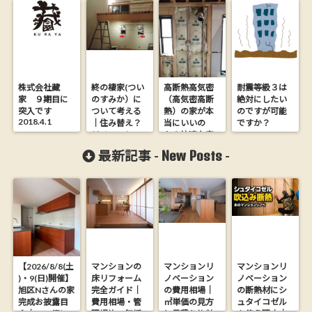
株式会社藏
終の棲家(つい
高断熱高気密
耐震等級３は
家 ９期目に
のすみか）に
（高気密高断
絶対にしたい
突入です
ついて考える
熱）の家が本
のですが可能
2018.4.1
｜住み替え？
当にいいの
ですか？
リノベーショ
か？快適な家
ン？
ってなに？
New Posts
最新記事 -
-
【2026/8/8(土
マンションの
マンションリ
マンションリ
)・9(日)開催】
床リフォーム
ノベーション
ノベーション
旭区Nさんの家
完全ガイド｜
の費用相場｜
の断熱材にシ
完成お披露目
費用相場・管
㎡単価の見方
ュタイコゼル