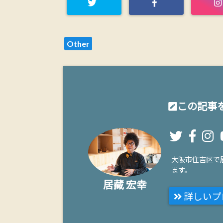
Other
この記事を
大阪市住吉区で
ます。
居藏 宏幸
詳しいプ