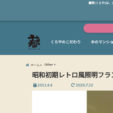
藏家(くらや)は
くらやのこだわり
木のマンシ
Other
ホーム
昭和初期レトロ風照明フラ
2011.4.4
2020.7.22