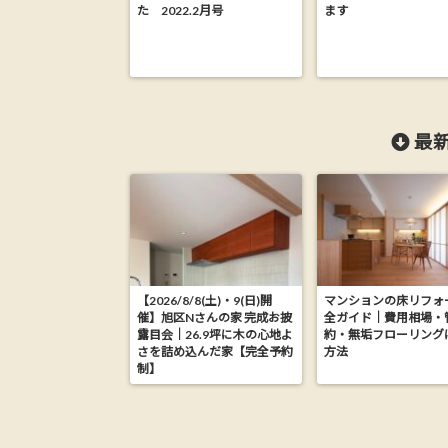
た 2022.2月号
ます
最新
【2026/8/8(土)・9(日)開
マンションの床リフォ
催】旭区Nさんの家 完成お披
全ガイド｜費用相場・
露目会｜26.9坪に木の心地よ
約・無垢フローリング
さを詰め込んだ家【完全予約
方法
制】