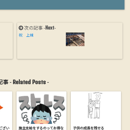
Next
次の記事 -
-
祝 上棟
Related Posts
事 -
-
ござい
施主支給をするのってお得な
子供の成長を残せる