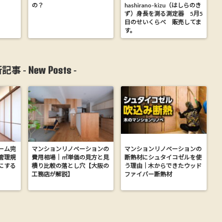
の？
hashirano-kizu（はしらのき
ず）身長を測る測定器 5月5
日のせいくらべ 販売してま
す。
New Posts
記事 -
-
ーム完
マンションリノベーションの
マンションリノベーションの
管理規
費用相場｜㎡単価の見方と見
断熱材にシュタイコゼルを使
にする
積り比較の落とし穴【大阪の
う理由｜木からできたウッド
工務店が解説】
ファイバー断熱材