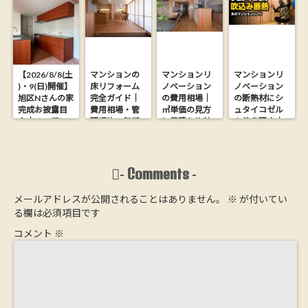
【2026/8/8(土
マンションの
マンションリ
マンションリ
)・9(日)開催】
床リフォーム
ノベーション
ノベーション
旭区Nさんの家
完全ガイド｜
の費用相場｜
の断熱材にシ
完成お披露目
費用相場・管
㎡単価の見方
ュタイコゼル
会｜26.9坪に
理規約・無垢
と見積り比較
を使う理由｜
木の心地よさ
フローリング
の落とし穴
木からできた
を詰め込んだ
にする方法
【大阪の工務
ウッドファイ
家【完全予約
店が解説】
バー断熱材
制】
Comments
-
-
メールアドレスが公開されることはありません。
※
が付いてい
る欄は必須項目です
コメント
※