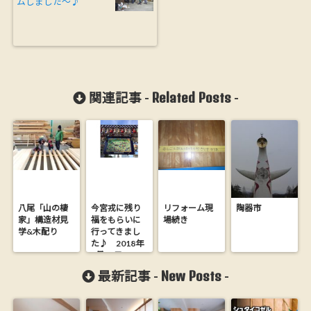
ムしました～♪
Related Posts
関連記事 -
-
八尾「山の棲
今宮戎に残り
リフォーム現
陶器市
家」構造材見
福をもらいに
場続き
学&木配り
行ってきまし
た♪ 2018年
1月11日
New Posts
最新記事 -
-