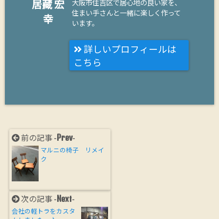
居藏 宏
大阪市住吉区で居心地の良い家を、
住まい手さんと一緒に楽しく作って
幸
います。
詳しいプロフィールは
こちら
Prev
前の記事 -
-
マルニの椅子 リメイ
ク
Next
次の記事 -
-
会社の軽トラをカスタ