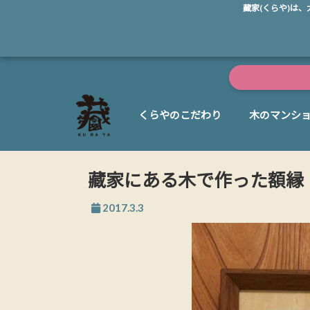
藏家(くらや)は
くらやのこだわり
木のマンシ
藏家にある木で作った額縁
2017.3.3