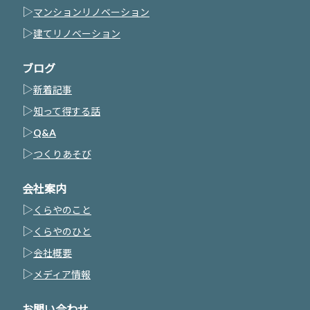
▷
マンションリノベーション
▷
建てリノベーション
ブログ
▷
新着記事
▷
知って得する話
▷
Q&A
▷
つくりあそび
会社案内
▷
くらやのこと
▷
くらやのひと
▷
会社概要
▷
メディア情報
お問い合わせ