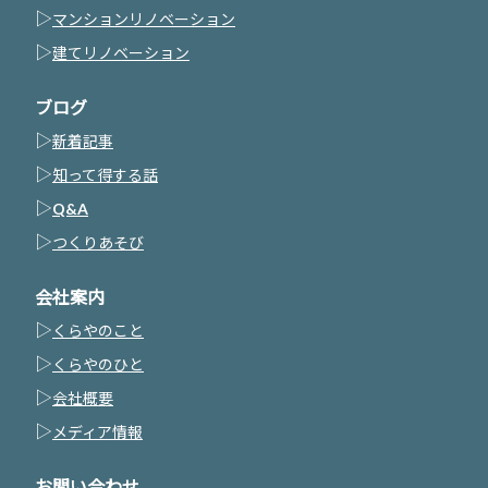
▷
マンションリノベーション
▷
建てリノベーション
ブログ
▷
新着記事
▷
知って得する話
▷
Q&A
▷
つくりあそび
会社案内
▷
くらやのこと
▷
くらやのひと
▷
会社概要
▷
メディア情報
お問い合わせ