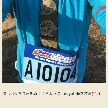
僕はばっちり汗をぬぐえるように、nugui-tieを装着(*´з`)