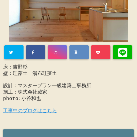
床：吉野杉

壁：珪藻土　湯布珪藻土

設計：マスタープラン一級建築士事務所

施工：株式会社藏家

photo:小谷和也

工事中のブログはこちら