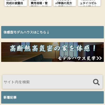
完成お披露目
費用相場・管
㎡単価の見方
ュタイコゼル
会｜26.9坪に
理規約・無垢
と見積り比較
を使う理由｜
木の心地よさ
フローリング
の落とし穴
木からできた
を詰め込んだ
にする方法
【大阪の工務
ウッドファイ
家【完全予約
店が解説】
バー断熱材
制】
体感型モデルハウスはこちら↓
新着記事