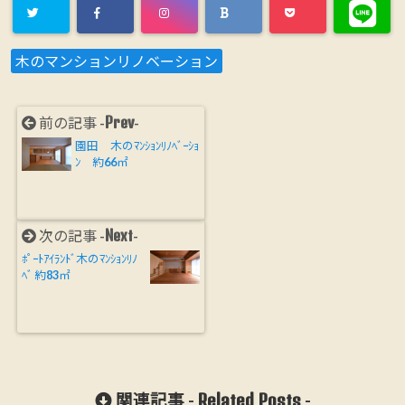
木のマンションリノベーション
Prev
前の記事 -
-
園田 木のﾏﾝｼｮﾝﾘﾉﾍﾞｰｼｮ
ﾝ 約66㎡
Next
次の記事 -
-
ﾎﾟｰﾄｱｲﾗﾝﾄﾞ木のﾏﾝｼｮﾝﾘﾉ
ﾍﾞ 約83㎡
Related Posts
関連記事 -
-