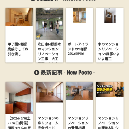
甲子園N様邸
吹田市N様邸木
ポートアイラ
木のマンショ
完成そしてお
のマンション
ンドのY様邸
ンリノベーシ
20160906
引き渡し
リノベーショ
ョンI様邸いよ
ン工事 大工
いよ着工
工事から年末
まで
New Posts
最新記事 -
-
2018.1.23
【2026/8/8(土
マンションの
マンションリ
マンションリ
)・9(日)開催】
床リフォーム
ノベーション
ノベーション
旭区Nさんの家
完全ガイド｜
の費用相場｜
の断熱材にシ