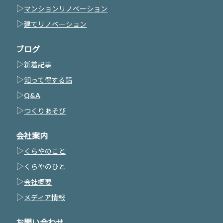
▷
マンションリノベーション
▷
建てリノベーション
ブログ
▷
新着記事
▷
知って得する話
▷
Q&A
▷
つくりあそび
会社案内
▷
くらやのこと
▷
くらやのひと
▷
会社概要
▷
メディア情報
お問い合わせ