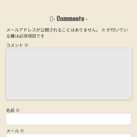
木の心地よさ
フローリング
の落とし穴
木からできた
を詰め込んだ
にする方法
【大阪の工務
ウッドファイ
家【完全予約
店が解説】
バー断熱材
制】
Comments
-
-
メールアドレスが公開されることはありません。
※
が付いてい
る欄は必須項目です
コメント
※
名前
※
メール
※