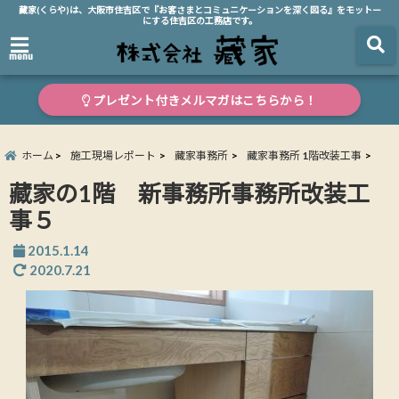
藏家(くらや)は、大阪市住吉区で『お客さまとコミュニケーションを深く図る』をモットー
にする住吉区の工務店です。
menu
プレゼント付きメルマガはこちらから！
ホーム
施工現場レポート
藏家事務所
藏家事務所 1階改装工事
藏家の1階 新事務所事務所改装工
事５
2015.1.14
2020.7.21