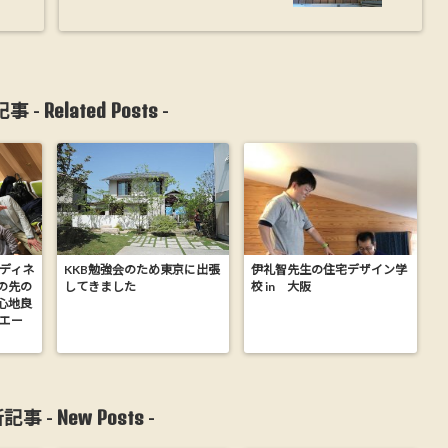
Related Posts
事 -
-
ーディネ
KKB勉強会のため東京に出張
伊礼智先生の住宅デザイン学
の先の
してきました
校 in 大阪
心地良
モエー
New Posts
記事 -
-