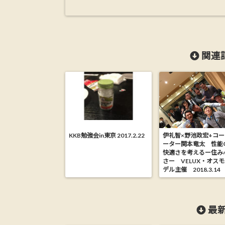
関連記
KKB勉強会in東京 2017.2.22
伊礼智×野池政宏+コ
ーター関本竜太 性能
快適さを考えるー住み
さー VELUX・オス
デル主催 2018.3.14
最新