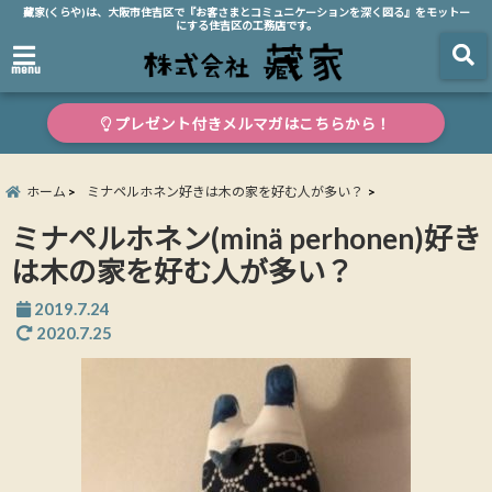
藏家(くらや)は、大阪市住吉区で『お客さまとコミュニケーションを深く図る』をモットー
にする住吉区の工務店です。
menu
プレゼント付きメルマガはこちらから！
ホーム
ミナペルホネン好きは木の家を好む人が多い？
ミナペルホネン(minä perhonen)好き
は木の家を好む人が多い？
2019.7.24
2020.7.25