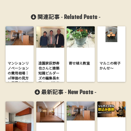
Related Posts
関連記事 -
-
マンションリ
造園家荻野寿
寄せ植え教室
マルニの椅子
ノベーション
也さんと建築
かんせ～
の費用相場｜
知識ビルダー
㎡単価の見方
ズの編集長木
と見積り比較
藤さんご来店
の落とし穴
♪
New Posts
最新記事 -
-
【大阪の工務
店が解説】