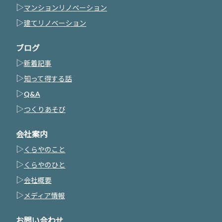
▷
マンションリノベーション
▷
建てリノベーション
ブログ
▷
新着記事
▷
知って得する話
▷
Q&A
▷
つくりあそび
会社案内
▷
くらやのこと
▷
くらやのひと
▷
会社概要
▷
メディア情報
お問い合わせ