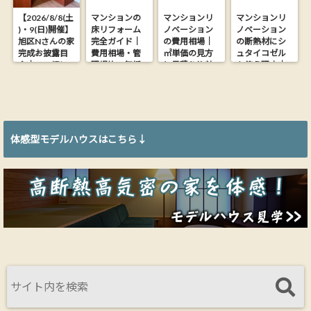
【2026/8/8(土
マンションの
マンションリ
マンションリ
)・9(日)開催】
床リフォーム
ノベーション
ノベーション
旭区Nさんの家
完全ガイド｜
の費用相場｜
の断熱材にシ
完成お披露目
費用相場・管
㎡単価の見方
ュタイコゼル
会｜26.9坪に
理規約・無垢
と見積り比較
を使う理由｜
木の心地よさ
フローリング
の落とし穴
木からできた
を詰め込んだ
にする方法
【大阪の工務
ウッドファイ
家【完全予約
店が解説】
バー断熱材
制】
体感型モデルハウスはこちら↓