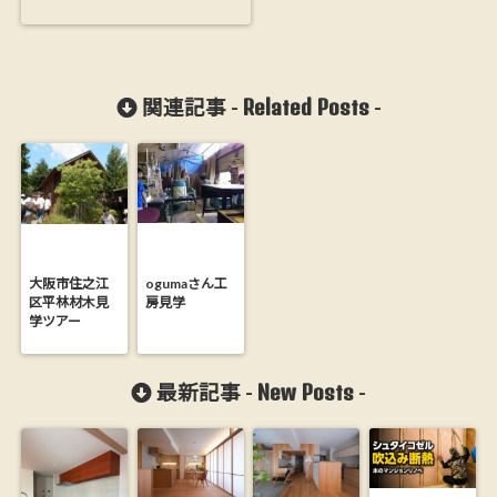
Related Posts
関連記事 -
-
大阪市住之江
ogumaさん工
区平林材木見
房見学
学ツアー
New Posts
最新記事 -
-