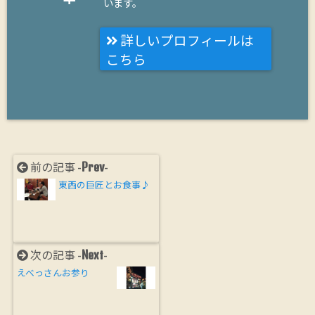
います。
詳しいプロフィールは
こちら
Prev
前の記事 -
-
東西の巨匠とお食事♪
Next
次の記事 -
-
えべっさんお参り