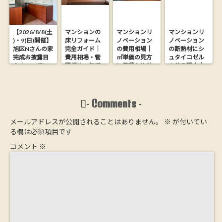
【2026/8/8(土
マンションの
マンションリ
マンションリ
)・9(日)開催】
床リフォーム
ノベーション
ノベーション
旭区Nさんの家
完全ガイド｜
の費用相場｜
の断熱材にシ
完成お披露目
費用相場・管
㎡単価の見方
ュタイコゼル
会｜26.9坪に
理規約・無垢
と見積り比較
を使う理由｜
木の心地よさ
フローリング
の落とし穴
木からできた
を詰め込んだ
にする方法
【大阪の工務
ウッドファイ
家【完全予約
店が解説】
バー断熱材
制】
Comments
-
-
メールアドレスが公開されることはありません。
※
が付いてい
る欄は必須項目です
コメント
※