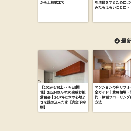
から上棟式まで
を清掃をするためにば
みたらえらいことに・
最新
【2026/8/8(土)・9(日)開
マンションの床リフォ
催】旭区Nさんの家 完成お披
全ガイド｜費用相場・
露目会｜26.9坪に木の心地よ
約・無垢フローリング
さを詰め込んだ家【完全予約
方法
制】