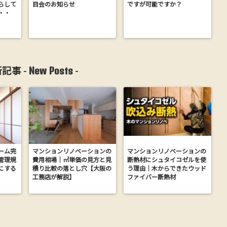
らして
目会のお知らせ
ですが可能ですか？
・・
New Posts
記事 -
-
ーム完
マンションリノベーションの
マンションリノベーションの
管理規
費用相場｜㎡単価の見方と見
断熱材にシュタイコゼルを使
にする
積り比較の落とし穴【大阪の
う理由｜木からできたウッド
工務店が解説】
ファイバー断熱材