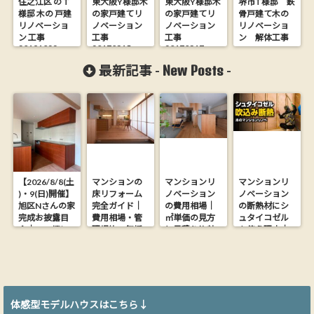
住之江区 の T
東大阪Y様邸木
東大阪Y様邸木
堺市T様邸 鉄
様邸 木の 戸建
の家戸建てリ
の家戸建てリ
骨戸建て木の
リノベーショ
ノベーション
ノベーション
リノベーショ
ン 工事
工事
工事
ン 解体工事
20181022
20170315
20170317
New Posts
最新記事 -
-
【2026/8/8(土
マンションの
マンションリ
マンションリ
)・9(日)開催】
床リフォーム
ノベーション
ノベーション
旭区Nさんの家
完全ガイド｜
の費用相場｜
の断熱材にシ
完成お披露目
費用相場・管
㎡単価の見方
ュタイコゼル
会｜26.9坪に
理規約・無垢
と見積り比較
を使う理由｜
木の心地よさ
フローリング
の落とし穴
木からできた
を詰め込んだ
にする方法
【大阪の工務
ウッドファイ
家【完全予約
店が解説】
バー断熱材
制】
体感型モデルハウスはこちら↓