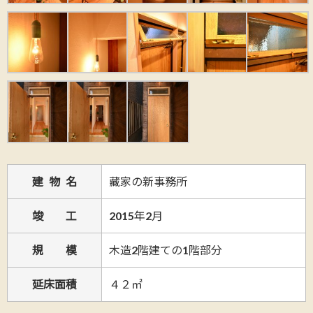
建 物 名
藏家の新事務所
竣 工
2015年2月
規 模
木造2階建ての1階部分
延床面積
４２㎡