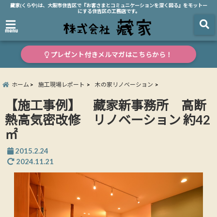
藏家(くらや)は、大阪市住吉区で『お客さまとコミュニケーションを深く図る』をモットー
にする住吉区の工務店です。
menu
プレゼント付きメルマガはこちらから！
ホーム
施工現場レポート
木の家リノベーション
【施工事例】 藏家新事務所 高断
熱高気密改修 リノベーション 約42
㎡
2015.2.24
2024.11.21